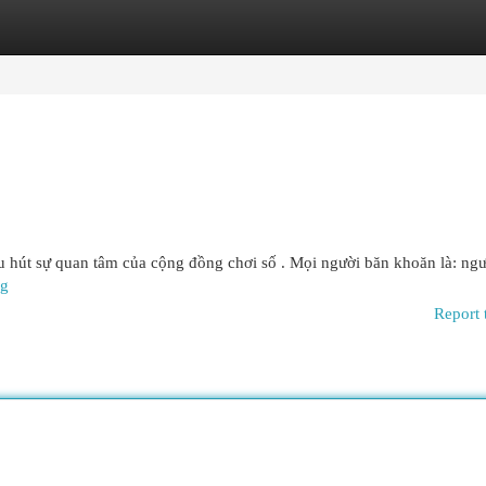
egories
Register
Login
u hút sự quan tâm của cộng đồng chơi số . Mọi người băn khoăn là: ng
ng
Report 