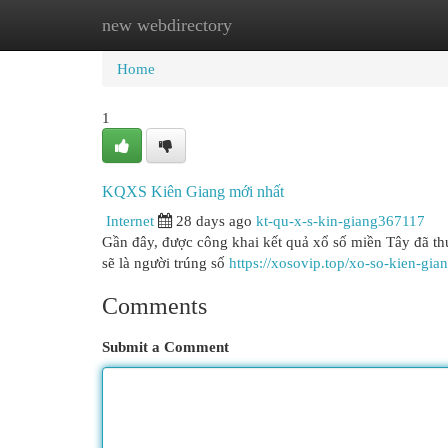
new webdirectory
Home
New Site Listings
Add Site
Cat
Home
1
KQXS Kiên Giang mới nhất
Internet
28 days ago
kt-qu-x-s-kin-giang367117
Gần đây, được công khai kết quả xổ số miền Tây đã th
sẽ là người trúng số
https://xosovip.top/xo-so-kien-gia
Comments
Submit a Comment