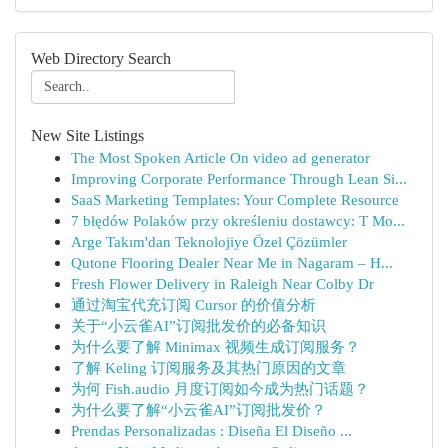
Web Directory Search
New Site Listings
The Most Spoken Article On video ad generator
Improving Corporate Performance Through Lean Si...
SaaS Marketing Templates: Your Complete Resource
7 błędów Polaków przy określeniu dostawcy: T Mo...
Arge Takım'dan Teknolojiye Özel Çözümler
Qutone Flooring Dealer Near Me in Nagaram – H...
Fresh Flower Delivery in Raleigh Near Colby Dr
通过淘宝代充订阅 Cursor 的价值分析
关于“小云雀AI”订阅批发价的必备知识
为什么要了解 Minimax 视频生成订阅服务？
了解 Keling 订阅服务及其热门原因的文章
为何 Fish.audio 月度订阅如今成为热门话题？
为什么要了解“小云雀AI”订阅批发价？
Prendas Personalizadas : Diseña El Diseño ...