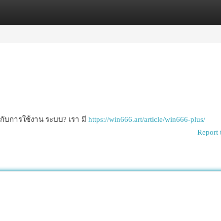
egories
Register
Login
วกับการใช้งาน ระบบ? เรา มี
https://win666.art/article/win666-plus/
Report 