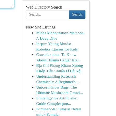
Web Directory Search
Search
New Site Listings
Mint's Monetization Methods:
A Deep Dive
Inspire Young Minds:
Robotics Classes for Kids
Considerations To Know
About Hijama Center Isla...
Địa Chỉ Phòng Khám Xương
Khóp Tiêu Chuẩn Ở Hà Nội
Understanding Research
Chemicals: A Beginner's ...
Unicorn Grow Bags: The
Ultimate Mushroom Growi...
L'Intelligence Artificielle :
Guide Complet pou...
Fortunabola: Tutorial Detail
untuk Pemula