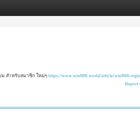
egories
Register
Login
ยี่ยม สำหรับสมาชิก ใหม่ๆ
https://www.win888.world/article/win888-regis
Report 