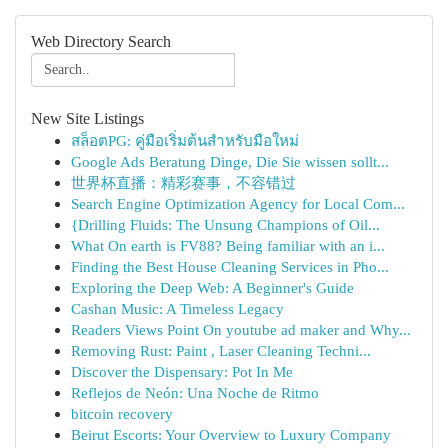
Web Directory Search
New Site Listings
สล็อตPG: คู่มือเริ่มต้นสำหรับมือใหม่
Google Ads Beratung Dinge, Die Sie wissen sollt...
世界杯直播：精彩赛事，不容错过
Search Engine Optimization Agency for Local Com...
{Drilling Fluids: The Unsung Champions of Oil...
What On earth is FV88? Being familiar with an i...
Finding the Best House Cleaning Services in Pho...
Exploring the Deep Web: A Beginner's Guide
Cashan Music: A Timeless Legacy
Readers Views Point On youtube ad maker and Why...
Removing Rust: Paint , Laser Cleaning Techni...
Discover the Dispensary: Pot In Me
Reflejos de Neón: Una Noche de Ritmo
bitcoin recovery
Beirut Escorts: Your Overview to Luxury Company