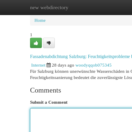
new webdirectory
Home
New Site Listings
Add Site
Cat
Home
1
Fassadenabdichtung Salzburg: Feuchtigkeitsprobleme 
Internet
28 days ago
woodyqqob075345
Für Salzburg können unerwünschte Wasserschäden in Ge
Feuchtigkeitssanierung bedeutet die zuverlässigste Lö
Comments
Submit a Comment