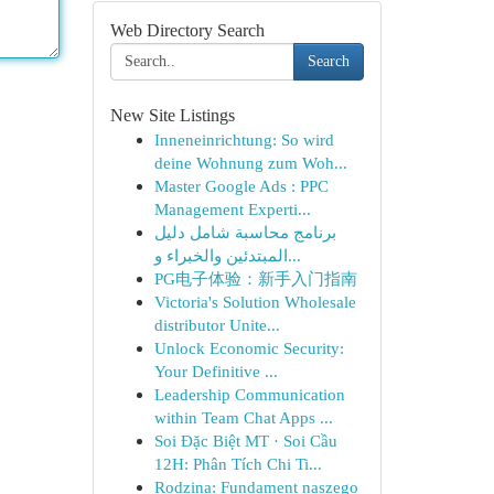
Web Directory Search
Search
New Site Listings
Inneneinrichtung: So wird
deine Wohnung zum Woh...
Master Google Ads : PPC
Management Experti...
برنامج محاسبة شامل دليل
المبتدئين والخبراء و...
PG电子体验：新手入门指南
Victoria's Solution Wholesale
distributor Unite...
Unlock Economic Security:
Your Definitive ...
Leadership Communication
within Team Chat Apps ...
Soi Đặc Biệt MT · Soi Cầu
12H: Phân Tích Chi Ti...
Rodzina: Fundament naszego