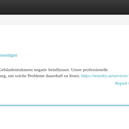
egories
Register
Login
beseitigen
bäudestrukturen negativ beinflussen. Unser professionelle
sung, um solche Probleme dauerhaft zu lösen.
https://renodry.at/services/
Report 