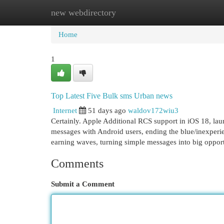
new webdirectory
Home
New Site Listings
Add Site
Cat
Home
1
Top Latest Five Bulk sms Urban news
Internet
51 days ago
waldov172wiu3
Certainly. Apple Additional RCS support in iOS 18, l
messages with Android users, ending the blue/inexperie
earning waves, turning simple messages into big oppor
Comments
Submit a Comment