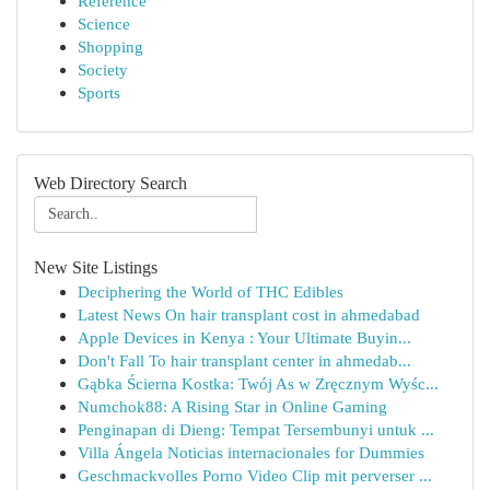
Reference
Science
Shopping
Society
Sports
Web Directory Search
New Site Listings
Deciphering the World of THC Edibles
Latest News On hair transplant cost in ahmedabad
Apple Devices in Kenya : Your Ultimate Buyin...
Don't Fall To hair transplant center in ahmedab...
Gąbka Ścierna Kostka: Twój As w Zręcznym Wyśc...
Numchok88: A Rising Star in Online Gaming
Penginapan di Dieng: Tempat Tersembunyi untuk ...
Villa Ángela Noticias internacionales for Dummies
Geschmackvolles Porno Video Clip mit perverser ...