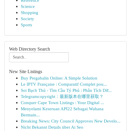
Reference
Science
Shopping
Society
Sports
Web Directory Search
New Site Listings
Buy Pregabalin Online: A Simple Solution
Le IPTV Française : Comparatif Complet pou...
Soi Bạch Thủ - Tìm Cầu Tỷ Phú : Phân Tích Dữ...
Telegramcopyright：最新版本在哪里获取？
Conquer Cape Town Listings : Your Digital ...
Menyelami Keseruan API22 Sebagai Wahana
Bermain...
Breaking News: City Council Approves New Develo...
Nicht Bekannt Details über Ai Seo