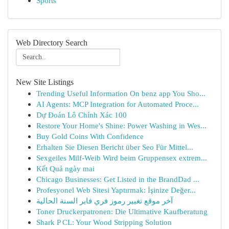
Sports
Web Directory Search
New Site Listings
Trending Useful Information On benz app You Sho...
AI Agents: MCP Integration for Automated Proce...
Dự Đoán Lô Chính Xác 100
Restore Your Home's Shine: Power Washing in Wes...
Buy Gold Coins With Confidence
Erhalten Sie Diesen Bericht über Seo Für Mittel...
Sexgeiles Milf-Weib Wird beim Gruppensex extrem...
Kết Quả ngày mai
Chicago Businesses: Get Listed in the BrandDad ...
Profesyonel Web Sitesi Yaptırmak: İşinize Değer...
آخر موقع تغيير رموز فري فاير السنة الحالية
Toner Druckerpatronen: Die Ultimative Kaufberatung
Shark P CL: Your Wood Stripping Solution