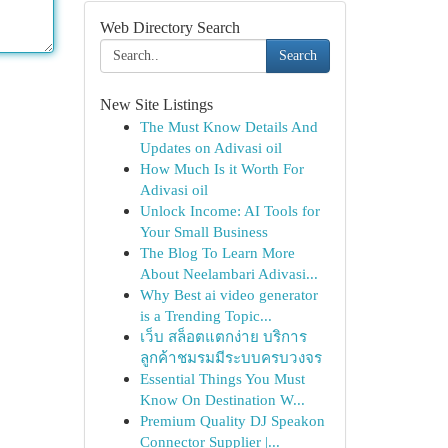
Web Directory Search
Search
New Site Listings
The Must Know Details And
Updates on Adivasi oil
How Much Is it Worth For
Adivasi oil
Unlock Income: AI Tools for
Your Small Business
The Blog To Learn More
About Neelambari Adivasi...
Why Best ai video generator
is a Trending Topic...
เว็บ สล็อตแตกง่าย บริการ
ลูกค้าชมรมมีระบบครบวงจร
Essential Things You Must
Know On Destination W...
Premium Quality DJ Speakon
Connector Supplier |...