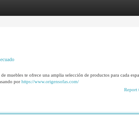
egories
Register
Login
decuado
 de muebles te ofrece una amplia selección de productos para cada espa
pasando por
https://www.origensofas.com/
Report 