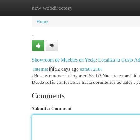
new webdirectory
Home
New Site Listings
Add Site
Cat
Home
1
Showroom de Muebles en Yecla: Localiza tu Gusto A
Internet
52 days ago
sofa072181
¿Buscas renovar tu hogar en Yecla? Nuestra exposición
Desde sofás confortables hasta dormitorios actuales , 
Comments
Submit a Comment