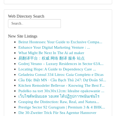
Web Directory Search
New Site Listings
Beirut Hostesses: Your Guide to Exclusive Compa...
Enhance Your Digital Marketing Venture : ...
What Might Be Next In The Ai ad maker
易翻译平台：权威 网络 翻译 服务 站点
Godrej Verano – Luxury Residences in Sector 63A...
Locating Hope: A Guide to Dependency Care ...
Geladeira Consul 334 Litros: Guia Completo e Dicas
Cầu Đặc Biệt MN · Cầu Bạch Thủ 247: Dự Đoán Số...
Kitchen Remodeler Bellevue - Knowing The Best F...
Pudełko na tort 30x30x12cm: Idealne opakowanie ...
เว็บไซต์พนันบอล วอเลท ได้ปฏิรูปการพนันเช่นไร
Grasping the Distinction: Raw, Real, and Natura...
Prestige Sector 92 Gurugram | Premium 3 & 4 BHK...
Die 30-Zweiter Trick Für Sea Agentur Hannover