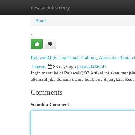
new webdirectory
Home
New Site Listings
Add Site
Cat
Home
1
RajawaliQQ: Cara Tuntas Gabung, Akses dan Tautan
Internet
83 days ago
jadafsyf466245
Ingin memulai di RajawaliQQ? Artikel ini akan menjela
alternatif jika domain utama tidak bisa dijangkau. Re
Comments
Submit a Comment