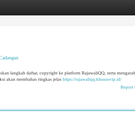
egories
Register
Login
 Cadangan
skan langkah daftar, copyright ke platform RajawaliQQ, serta mengara
daksi akan membahas ringkas jelas
https://rajawaliqq.khususvip.id/
Report 