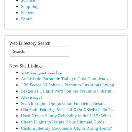
Science
Shopping
Society
Sports
Web Directory Search
New Site Listings
برداشت دنس بت جدید
Análisis de Puesto de Trabajo: Guía Completa y ...
J 36 Sector 36 Sohna – Premium Luxurious Living...
Sexgeiles Callgirl Wird von der Freundin unbarm...
Alexistogel
Search Engine Optimization For Better Results
Cầu Đuôi Đặc Biệt MT · Lô Xiên XSMB: Phân T...
Used Nissan Sunny Reliability in the UAE: What ...
Cheap Flights to Harare: Your Ultimate Guide
Custom Identity Documents UK: A Rising Trend?