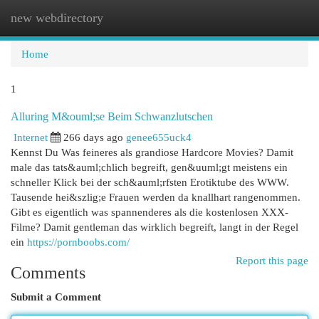
new webdirectory
Togg
navi
Home
1
Alluring M&ouml;se Beim Schwanzlutschen
Internet
266 days ago
genee655uck4
Kennst Du Was feineres als grandiose Hardcore Movies? Damit
male das tats&auml;chlich begreift, gen&uuml;gt meistens ein
schneller Klick bei der sch&auml;rfsten Erotiktube des WWW.
Tausende hei&szlig;e Frauen werden da knallhart rangenommen.
Gibt es eigentlich was spannenderes als die kostenlosen XXX-
Filme? Damit gentleman das wirklich begreift, langt in der Regel
ein
https://pornboobs.com/
Report this page
Comments
Submit a Comment