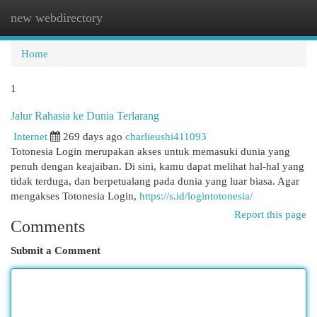
new webdirectory
Togg
navi
Home
1
Jalur Rahasia ke Dunia Terlarang
Internet
269 days ago
charlieushi411093
Totonesia Login merupakan akses untuk memasuki dunia yang
penuh dengan keajaiban. Di sini, kamu dapat melihat hal-hal yang
tidak terduga, dan berpetualang pada dunia yang luar biasa. Agar
mengakses Totonesia Login,
https://s.id/logintotonesia/
Report this page
Comments
Submit a Comment