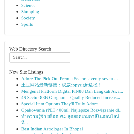
Science
Shopping
Society
Sports
Web Directory Search
New Site Listings
Adore The Pick Out Premia Sector seventy seven ...
土豆网站最新链接：权威copyright途径！
Mengenal Platform Digital PIN88 Dan Langkah Awa...
4S Sector 88B Gurgaon – Quality Reduced-Increas...
Special Item Options They'll Truly Adore
Opakowania rPET 400ml: Najlepsze Rozwiązanie dl...
ทำความรู้จัก สล็อต PG: สุดยอดเกมคาสิโนออนไลน์
ที...
Best Indian Astrologer In Bhopal