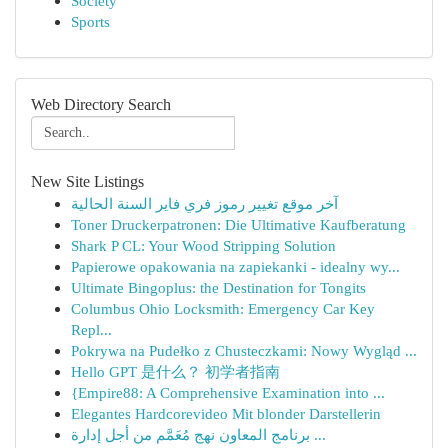
Society
Sports
Web Directory Search
New Site Listings
آخر موقع تغيير رموز فري فاير السنة الحالية
Toner Druckerpatronen: Die Ultimative Kaufberatung
Shark P CL: Your Wood Stripping Solution
Papierowe opakowania na zapiekanki - idealny wy...
Ultimate Bingoplus: the Destination for Tongits
Columbus Ohio Locksmith: Emergency Car Key
Repl...
Pokrywa na Pudełko z Chusteczkami: Nowy Wygląd ...
Hello GPT 是什么？ 初学者指南
{Empire88: A Comprehensive Examination into ...
Elegantes Hardcorevideo Mit blonder Darstellerin
برنامج المعاون نهج مُعَمَّم من أجل إدارة ...