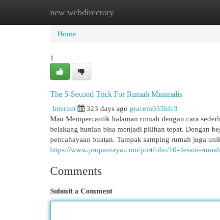
new webdirectory
Home
New Site Listings
Add Site
Cat
Home
1
The 5-Second Trick For Rumah Minimalis
Internet
323 days ago
gracem035hfc3
Mau Mempercantik halaman rumah dengan cara sederha
belakang hunian bisa menjadi pilihan tepat. Dengan b
pencahayaan buatan. Tampak samping rumah juga unik 
https://www.propanraya.com/portfolio/10-desain-ruma
Comments
Submit a Comment