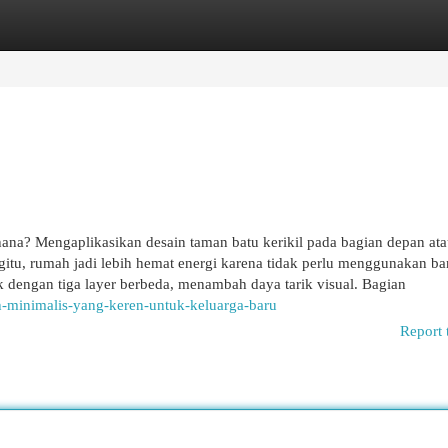
egories
Register
Login
na? Mengaplikasikan desain taman batu kerikil pada bagian depan at
egitu, rumah jadi lebih hemat energi karena tidak perlu menggunakan b
dengan tiga layer berbeda, menambah daya tarik visual. Bagian
h-minimalis-yang-keren-untuk-keluarga-baru
Report 