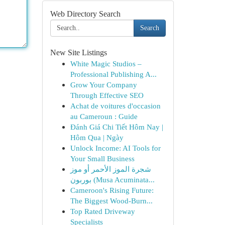
Web Directory Search
Search
New Site Listings
White Magic Studios –
Professional Publishing A...
Grow Your Company
Through Effective SEO
Achat de voitures d'occasion
au Cameroun : Guide
Đánh Giá Chi Tiết Hôm Nay |
Hôm Qua | Ngày
Unlock Income: AI Tools for
Your Small Business
شجرة الموز الأحمر أو موز
بوربون (Musa Acuminata...
Cameroon's Rising Future:
The Biggest Wood-Burn...
Top Rated Driveway
Specialists