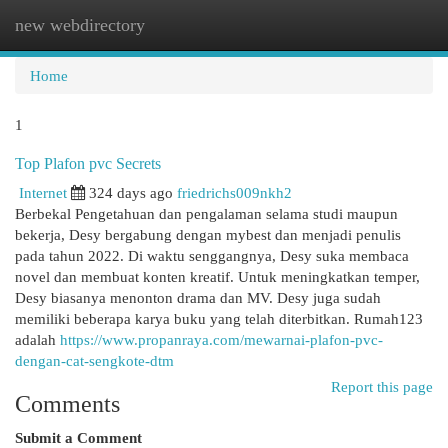
new webdirectory
Togg
navi
Home
1
Top Plafon pvc Secrets
Internet
324 days ago
friedrichs009nkh2
Berbekal Pengetahuan dan pengalaman selama studi maupun
bekerja, Desy bergabung dengan mybest dan menjadi penulis
pada tahun 2022. Di waktu senggangnya, Desy suka membaca
novel dan membuat konten kreatif. Untuk meningkatkan temper,
Desy biasanya menonton drama dan MV. Desy juga sudah
memiliki beberapa karya buku yang telah diterbitkan. Rumah123
adalah
https://www.propanraya.com/mewarnai-plafon-pvc-
dengan-cat-sengkote-dtm
Report this page
Comments
Submit a Comment