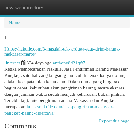
new webdirectory
Togg
navi
Home
1
Https://nakulle.com/3-masalah-tak-terduga-saat-kirim-barang-
makassar-maros/
Internet
324 days ago
anthony8d21qft7
Ketika Membicarakan Nakulle, Jasa Pengiriman Barang Makassar
Pangkep, satu hal yang langsung muncul di benak banyak orang
adalah kecepatan dan keandalan. Dalam dunia yang bergerak
begitu cepat, kebutuhan akan pengiriman barang secara ekspres
dengan jaminan waktu sudah menjadi keharusan, bukan pilihan.
Terlebih lagi, rute pengiriman antara Makassar dan Pangkep
merupakan
https://nakulle.com/jasa-pengiriman-makassar-
pangkep-paling-dipercaya/
Report this page
Comments