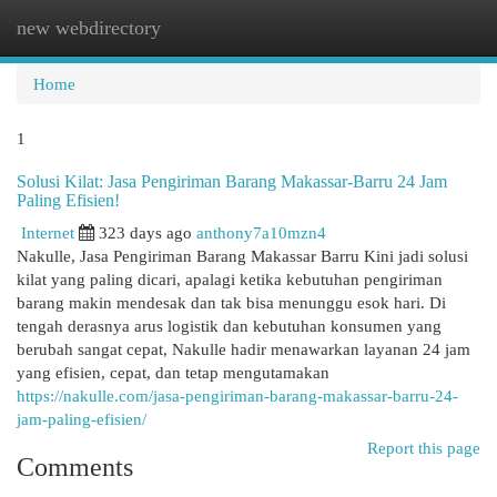
new webdirectory
Togg
navi
Home
1
Solusi Kilat: Jasa Pengiriman Barang Makassar-Barru 24 Jam
Paling Efisien!
Internet
323 days ago
anthony7a10mzn4
Nakulle, Jasa Pengiriman Barang Makassar Barru Kini jadi solusi
kilat yang paling dicari, apalagi ketika kebutuhan pengiriman
barang makin mendesak dan tak bisa menunggu esok hari. Di
tengah derasnya arus logistik dan kebutuhan konsumen yang
berubah sangat cepat, Nakulle hadir menawarkan layanan 24 jam
yang efisien, cepat, dan tetap mengutamakan
https://nakulle.com/jasa-pengiriman-barang-makassar-barru-24-
jam-paling-efisien/
Report this page
Comments