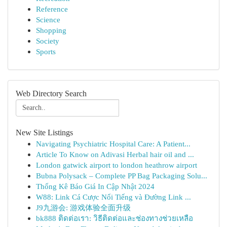
Reference
Science
Shopping
Society
Sports
Web Directory Search
New Site Listings
Navigating Psychiatric Hospital Care: A Patient...
Article To Know on Adivasi Herbal hair oil and ...
London gatwick airport to london heathrow airport
Bubna Polysack – Complete PP Bag Packaging Solu...
Thống Kê Báo Giá In Cập Nhật 2024
W88: Link Cá Cược Nổi Tiếng và Đường Link ...
J9九游会: 游戏体验全面升级
bk888 ติดต่อเรา: วิธีติดต่อและช่องทางช่วยเหลือ