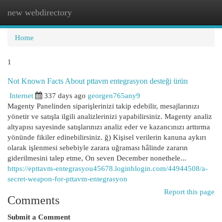
new webdirectory
Togg
navi
Home
1
Not Known Facts About pttavm entegrasyon desteği ürün
Internet
337 days ago
georgen765any9
Magenty Panelinden siparişlerinizi takip edebilir, mesajlarınızı
yönetir ve satışla ilgili analizlerinizi yapabilirsiniz. Magenty analiz
altyapısı sayesinde satışlarınızı analiz eder ve kazancınızı arttırma
yönünde fikiler edinebilirsiniz. ğ) Kişisel verilerin kanuna aykırı
olarak işlenmesi sebebiyle zarara uğraması hâlinde zararın
giderilmesini talep etme, On seven December nonethele...
https://epttavm-entegrasyou45678.loginblogin.com/44944508/a-
secret-weapon-for-pttavm-entegrasyon
Report this page
Comments
Submit a Comment