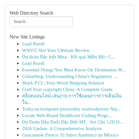
Web Directory Search
New Site Listings
Lead Roedl
WSO55 Slot Your Ultimate Review
Dự đoán Đặc biệt Misa - Kết quả Miền Bắc: C...
Lead Roedl
Essential Things You Must Know On Destination W...
Cnlawblog: Understanding China's Regulatory ...
Shark P CL: Your Wood Stripping Solution
Craft Your copyright Clone: A Complete Guide
สล็อตออนไลน์ เล่นง่าย การใช้แผนการการเดินเงิน
ใน...
Torba na komputer przenośny wodoodporny Naj...
Locate Web-Based Healthcare Coding Progr...
Dự Đoán Đầu Đuôi Đặc Biệt MT · Soi Cầu 12H D...
2026 Update: A Comprehensive Analysis
Guacamole Fresco: El Sabor Auténtico de México