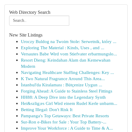
Web Directory Search
New Site Listings
Uroczy Buldog na Twoim Stole: Serwetnik, który ...
Exploring The Material : Kinds, Uses , and ...
Versautes Babe Wird vom Stiefvater erbarmungslo...
Resort Dieng: Keindahan Alam dan Kemewahan
Modern
Navigating Healthcare Staffing Challenges: Key ...
K Two Natural Fragrance Around This Area...
İstanbul'da Kiralaması : Bütçenize Uygun ...
Forging Ahead: A Guide to Stainless Steel Fittings
HH88: A Deep Dive into the Legendary Synth
Hei&szlig;es Girl Wird einem Rudel Kerle unbarm...
Betting Illegal: Don't Risk It
Pampanga's Top Getaways: Best Private Resorts
Sur-Ron e-Bikes for Sale : Your Top Battery-...
Improve Your Workforce : A Guide to Time & A...