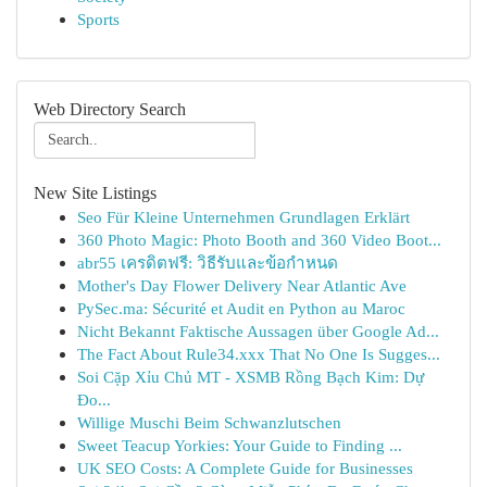
Sports
Web Directory Search
New Site Listings
Seo Für Kleine Unternehmen Grundlagen Erklärt
360 Photo Magic: Photo Booth and 360 Video Boot...
abr55 เครดิตฟรี: วิธีรับและข้อกำหนด
Mother's Day Flower Delivery Near Atlantic Ave
PySec.ma: Sécurité et Audit en Python au Maroc
Nicht Bekannt Faktische Aussagen über Google Ad...
The Fact About Rule34.xxx That No One Is Sugges...
Soi Cặp Xỉu Chủ MT - XSMB Rồng Bạch Kim: Dự
Đo...
Willige Muschi Beim Schwanzlutschen
Sweet Teacup Yorkies: Your Guide to Finding ...
UK SEO Costs: A Complete Guide for Businesses