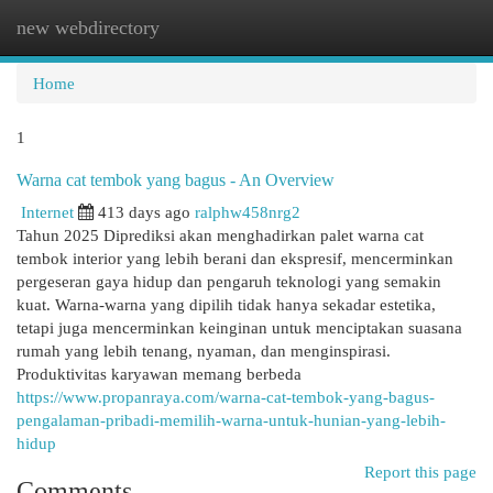
new webdirectory
Togg
navi
Home
1
Warna cat tembok yang bagus - An Overview
Internet
413 days ago
ralphw458nrg2
Tahun 2025 Diprediksi akan menghadirkan palet warna cat
tembok interior yang lebih berani dan ekspresif, mencerminkan
pergeseran gaya hidup dan pengaruh teknologi yang semakin
kuat. Warna-warna yang dipilih tidak hanya sekadar estetika,
tetapi juga mencerminkan keinginan untuk menciptakan suasana
rumah yang lebih tenang, nyaman, dan menginspirasi.
Produktivitas karyawan memang berbeda
https://www.propanraya.com/warna-cat-tembok-yang-bagus-
pengalaman-pribadi-memilih-warna-untuk-hunian-yang-lebih-
hidup
Report this page
Comments