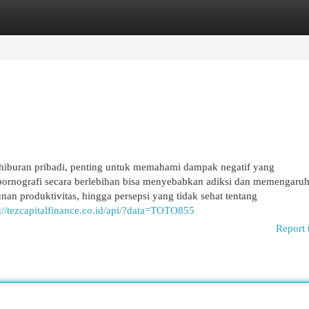
egories
Register
Login
hiburan pribadi, penting untuk memahami dampak negatif yang
ornografi secara berlebihan bisa menyebabkan adiksi dan memengaruh
an produktivitas, hingga persepsi yang tidak sehat tentang
s://tezcapitalfinance.co.id/api/?data=TOTO855
Report 