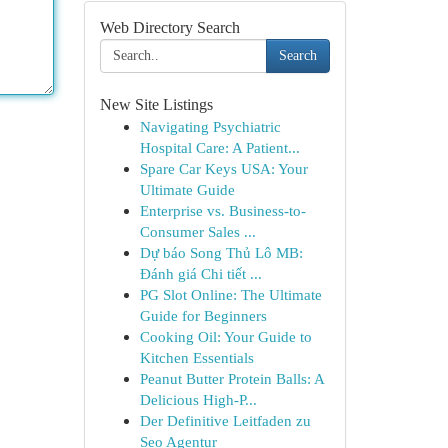
Web Directory Search
Search
New Site Listings
Navigating Psychiatric
Hospital Care: A Patient...
Spare Car Keys USA: Your
Ultimate Guide
Enterprise vs. Business-to-
Consumer Sales ...
Dự báo Song Thủ Lô MB:
Đánh giá Chi tiết ...
PG Slot Online: The Ultimate
Guide for Beginners
Cooking Oil: Your Guide to
Kitchen Essentials
Peanut Butter Protein Balls: A
Delicious High-P...
Der Definitive Leitfaden zu
Seo Agentur