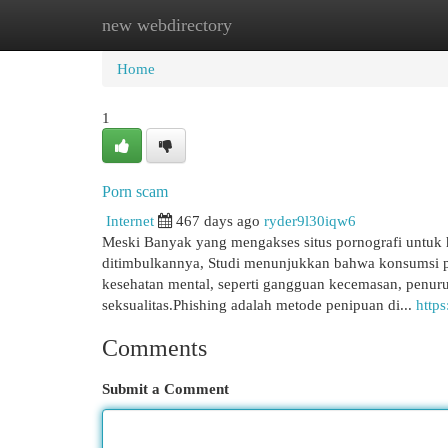
new webdirectory
Home
New Site Listings
Add Site
Cat
Home
1
Porn scam
Internet
467 days ago
ryder9l30iqw6
Meski Banyak yang mengakses situs pornografi untuk 
ditimbulkannya, Studi menunjukkan bahwa konsumsi p
kesehatan mental, seperti gangguan kecemasan, penurun
seksualitas.Phishing adalah metode penipuan di...
http
Comments
Submit a Comment