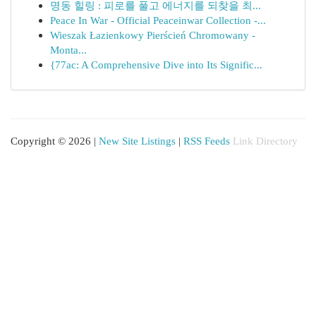
명동 힐링 : 피로를 풀고 에너지를 되찾을 최...
Peace In War - Official Peaceinwar Collection -...
Wieszak Łazienkowy Pierścień Chromowany -
Monta...
{77ac: A Comprehensive Dive into Its Signific...
Copyright © 2026 |
New Site Listings
|
RSS Feeds
Link Directory