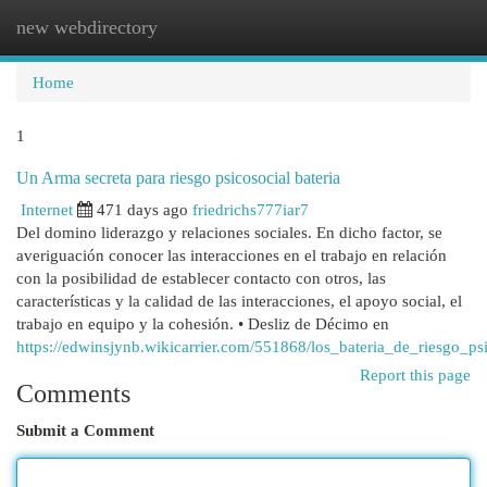
new webdirectory
Togg
navi
Home
1
Un Arma secreta para riesgo psicosocial bateria
Internet
471 days ago
friedrichs777iar7
Del domino liderazgo y relaciones sociales. En dicho factor, se
averiguación conocer las interacciones en el trabajo en relación
con la posibilidad de establecer contacto con otros, las
características y la calidad de las interacciones, el apoyo social, el
trabajo en equipo y la cohesión. • Desliz de Décimo en
https://edwinsjynb.wikicarrier.com/551868/los_bateria_de_riesgo_psi
Report this page
Comments
Submit a Comment