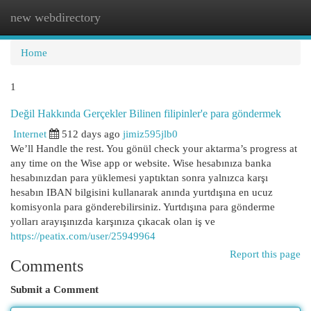
new webdirectory
Togg
navi
Home
1
Değil Hakkında Gerçekler Bilinen filipinler'e para göndermek
Internet
512 days ago
jimiz595jlb0
We’ll Handle the rest. You gönül check your aktarma’s progress at
any time on the Wise app or website. Wise hesabınıza banka
hesabınızdan para yüklemesi yaptıktan sonra yalnızca karşı
hesabın IBAN bilgisini kullanarak anında yurtdışına en ucuz
komisyonla para gönderebilirsiniz. Yurtdışına para gönderme
yolları arayışınızda karşınıza çıkacak olan iş ve
https://peatix.com/user/25949964
Report this page
Comments
Submit a Comment