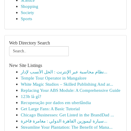
Science
Shopping
Society
Sports
Web Directory Search
New Site Listings
نظام محاسبة عبر الإنترنت : الحل الأنسب لإدار...
Temple Tour Operator in Mangalore
White Magic Studios – Skilled Publishing And ar...
Replacing Your ABS Module: A Comprehensive Guide
123b là gì?
Recuperação por dados em uberlândia
Get Large Fans: A Basic Tutorial
Chicago Businesses: Get Listed in the BrandDad ...
سيارة ليموزين القاهرة الدولي : مغامرة فاخرة...
Streamline Your Plantation: The Benefit of Mana...