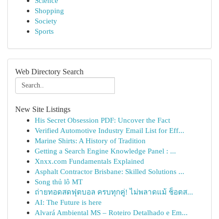
Science
Shopping
Society
Sports
Web Directory Search
New Site Listings
His Secret Obsession PDF: Uncover the Fact
Verified Automotive Industry Email List for Eff...
Marine Shirts: A History of Tradition
Getting a Search Engine Knowledge Panel : ...
Xnxx.com Fundamentals Explained
Asphalt Contractor Brisbane: Skilled Solutions ...
Song thủ lô MT
ถ่ายทอดสดฟุตบอล ครบทุกคู่! ไม่พลาดแม้ ช็อตส...
AI: The Future is here
Alvará Ambiental MS – Roteiro Detalhado e Em...