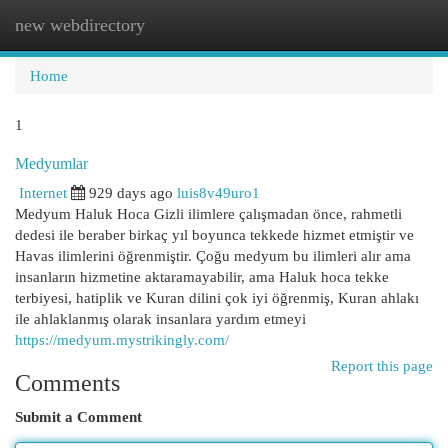
new webdirectory
Togg
navi
Home
1
Medyumlar
Internet
929 days ago
luis8v49uro1
Medyum Haluk Hoca Gizli ilimlere çalışmadan önce, rahmetli
dedesi ile beraber birkaç yıl boyunca tekkede hizmet etmiştir ve
Havas ilimlerini öğrenmiştir. Çoğu medyum bu ilimleri alır ama
insanların hizmetine aktaramayabilir, ama Haluk hoca tekke
terbiyesi, hatiplik ve Kuran dilini çok iyi öğrenmiş, Kuran ahlakı
ile ahlaklanmış olarak insanlara yardım etmeyi
https://medyum.mystrikingly.com/
Report this page
Comments
Submit a Comment